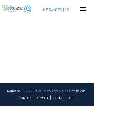
058-4870138
מופץ על ידי
sales@softcare1.co.il
|
072-2726548
|
Softcare
בית
|
אודות
|
חדשות
|
צור קשר