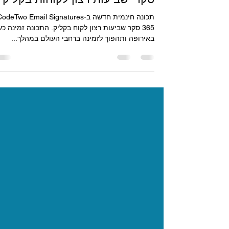
דורון כחילה
27 באוג׳ 2023
זמן קריאה 1 דקות
סקרי שביעות רצון לקוחות בקליק
תכונה חינמית חדשה ב-odeTwo Email Signatures
365 סקר שביעות רצון לקוח בקליק. התכונה זמינה כ
באירופה ותהפוך לזמינה ברחבי העולם במהלך...