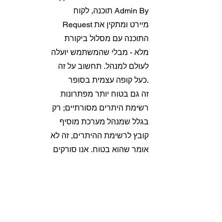
תוכנה, לקוח Admin By
Request מיירט ומתקין את
התוכנה עם מסלול ביקורת
מלא - מבלי שהמשתמש יועלה
לעולם למנהל. תחשוב על זה
כעל קופה עצמית בסופר.
זה גם בטוח יותר מפתרונות
רשימת היתרים מסורתיים; רק
בגלל שמנהל מערכת מוסיף
קובץ לרשימת ההיתרים, זה לא
אומר שהוא בטוח. אנו סורקים
בזמן אמת קבצים עם יותר
מ-35 מנועי אנטי-וירוס לפני
שאנו מאפשרים לקבצים אלה
לפעול עם הרשאות ניהול.